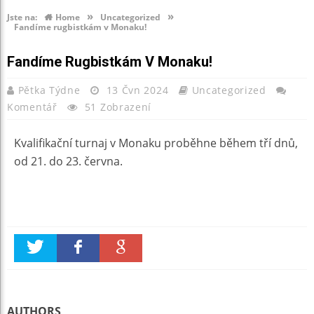
»
»
Jste na:
Home
Uncategorized
Fandíme rugbistkám v Monaku!
Fandíme Rugbistkám V Monaku!
Pětka Týdne
13 Čvn 2024
Uncategorized
Komentář
51 Zobrazení
Kvalifikační turnaj v Monaku proběhne během tří dnů,
od 21. do 23. června.
Twitter
Faceboo
Google +
k
AUTHORS