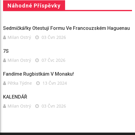
Náhodné Příspěvky
Sedmičkářky Otestují Formu Ve Francouzském Haguenau
Milan Ostrý
03 Čvn 2026
7S
Milan Ostrý
07 Čvc 2026
Fandíme Rugbistkám V Monaku!
Pětka Týdne
13 Čvn 2024
KALENDÁŘ
Milan Ostrý
03 Čvn 2026